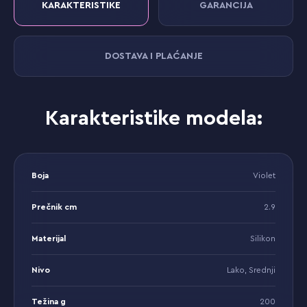
KARAKTERISTIKE
GARANCIJA
DOSTAVA I PLAĆANJE
Karakteristike modela:
Boja
Violet
Prečnik cm
2.9
Materijal
Silikon
Nivo
Lako, Srednji
Težina g
200