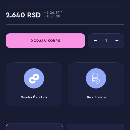
26,97
2.640
23,08
DODAJ U KORPU
Visoka Čvrstina
Bez ftalata