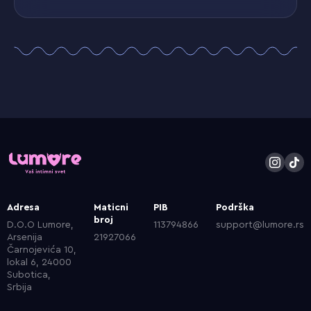
Adresa
Maticni
PIB
Podrška
broj
D.O.O Lumore,
113794866
support@lumore.rs
Arsenija
21927066
Čarnojevića 10,
lokal 6, 24000
Subotica,
Srbija