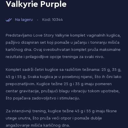
Valkyrie Purple
Na lageru
Kod: 10344
Predstavljamo Love Story Valkyrie komplet vaginalnih kuglica,
pažljivo dizajniran set koji pomaže u jačanju i toniranju mišića
karličnog dna. Ovaj sveobuhvatan komplet pruža maksimalne
rezultate i prilagodljive opcije treninga za svaki nivo.
Komplet sadrži četiri kuglice sa različitim težinama: 25 g, 35 g,
45 g i 55 g. Svaka kuglica je u posebnoj nijansi, što ih čini lako
prepoznatljivim. Kuglice težine 25 g i 35 g imaju pomeren
centar gravitacije, pružajući blagu vibraciju tokom upotrebe,
što pojačava zadovoljstvo i stimulaciju.
Za intenzivniji trening, kuglice težine 45 g i 55 g imaju fiksne
utege unutra, što pruža veći otpor i pomaže dublje
angažovanje mišića karličnog dna.