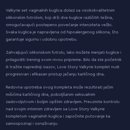
Valkyrie set vaginalnih kuglica dolazi sa visokokvalitetnim
silikonskim futrolom, koji drži dve kuglice različitih težina,
omogućavajući postepeno povećanje intenziteta vežbi.
Svaka kuglica je napravljena od hipoalergenog silikona, što
garantuje sigurnu i udobnu upotrebu.
Zahvaljujući silikonskom futrolu, lako možete menjati kuglice i
prilagoditi trening svom nivou pripreme. Bilo da ste početnik
ili tražite napredniji izazov, Love Story Valkyrie komplet nudi
progresivan i efikasan pristup jačanju karličnog dna.
Redovna upotreba ovog kompleta može rezultirati jačim
mišićima karličnog dna, poboljšanim seksualnim
zadovoljstvom i boljim opštim zdravljem. Preuzmite kontrolu
nad svojim intimnim zdravljem sa Love Story Valkyrie
kompletom vaginalnih kuglica i započnite putovanje ka
samospoznaji i osnaživanju.