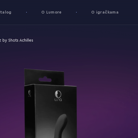
talog
O Lumore
O igračkama
z by Shots Achilles