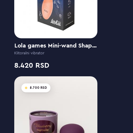
Lola games Mini-wand Shape of Water Ocean
Klitoralni vibrator
8.420
8.700