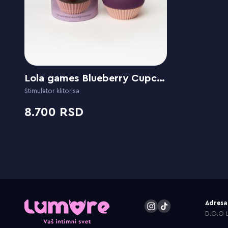
Lola games Blueberry Cupcake
Stimulator klitorisa
8.700
Adresa
D.O.O L