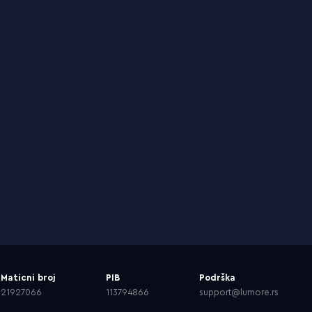
Maticni broj
PIB
Podrška
21927066
113794866
support@lumore.rs