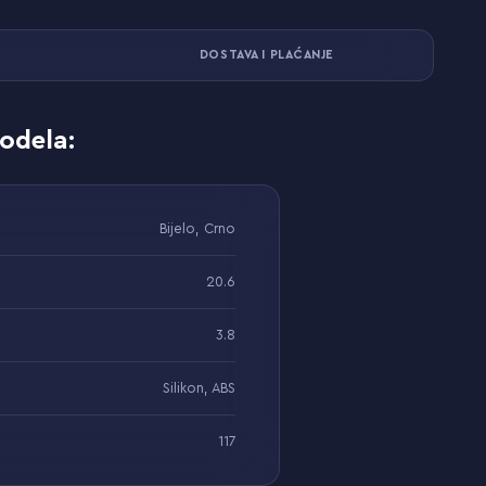
DOSTAVA I PLAĆANJE
odela:
Bijelo, Crno
20.6
3.8
Silikon, ABS
117