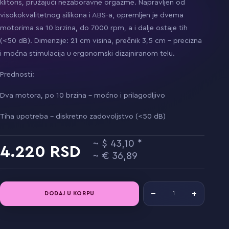
klitoris, pružajući nezaboravne orgazme. Napravljen od
visokokvalitetnog silikona i ABS-a, opremljen je dvema
motorima sa 10 brzina, do 7000 rpm, a i dalje ostaje tih
(<50 dB). Dimenzije: 21 cm visina, prečnik 3,5 cm – precizna
i moćna stimulacija u ergonomski dizajniranom telu.
Prednosti:
Dva motora, po 10 brzina – moćno i prilagodljivo
Tiha upotreba – diskretno zadovoljstvo (<50 dB)
43,10
4.220
36,89
DODAJ U KORPU