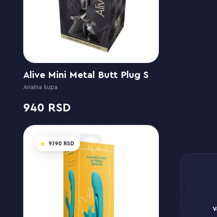
Alive Mini Metal Butt Plug S
Analna kupa
940
9.190
V