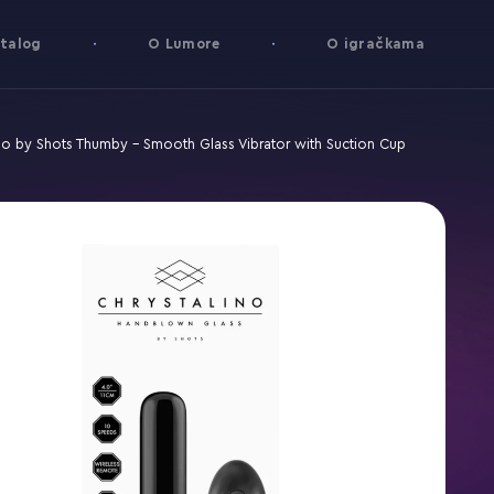
talog
O Lumore
O igračkama
ino by Shots Thumby - Smooth Glass Vibrator with Suction Cup