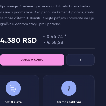
Upozorenje: Staklene igračke mogu biti vrlo klizave kada su
vlažne ili podmazane. Ako padnu na kamen ili pločicu, staklo
se može oštetiti ili slomiti. Rukujte pažljivo i proverite da li je
igračka u dobrom stanju pre upotrebe.
44,74
4.380
38,28
DODAJ U KORPU
Bez ftalata
Termo reaktivni