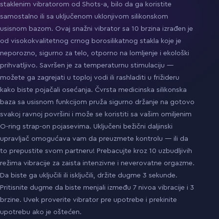
staklenim vibratorom od Shots-a, bilo da ga koristite
samostalno ili sa uključenom uklonjivom silikonskom
usisnom bazom. Ovaj snažni vibrator sa 10 brzina izrađen je
od visokokvalitetnog crnog borosilikatnog stakla koje je
neporozno, sigurno za telo, otporno na lomljenje i ekološki
prihvatljivo. Savršen je za temperaturnu stimulaciju —
možete ga zagrejati u toploj vodi ili rashladiti u frižideru
kako biste pojačali osećanja. Čvrsta medicinska silikonska
baza sa usisnom funkcijom pruža sigurno držanje na gotovo
svakoj ravnoj površini i može se koristiti sa vašim omiljenim
O-ring strap-on pojasevima. Uključeni bežični daljinski
upravljač omogućava vam da preuzmete kontrolu — ili da
to prepustite svom partneru! Prebacujte kroz 10 uzbudljivih
režima vibracije za zaista intenzivne i neverovatne orgazme.
Da biste ga uključili ili isključili, držite dugme 3 sekunde.
Pritisnite dugme da biste menjali između 7 nivoa vibracije i 3
brzine. Uvek proverite vibrator pre upotrebe i prekinite
upotrebu ako je oštećen.