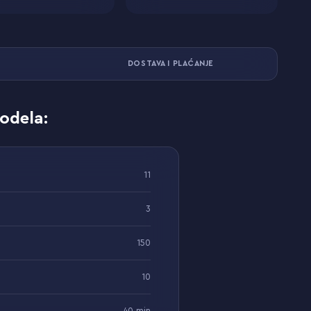
DOSTAVA I PLAĆANJE
odela:
11
3
150
10
40 min