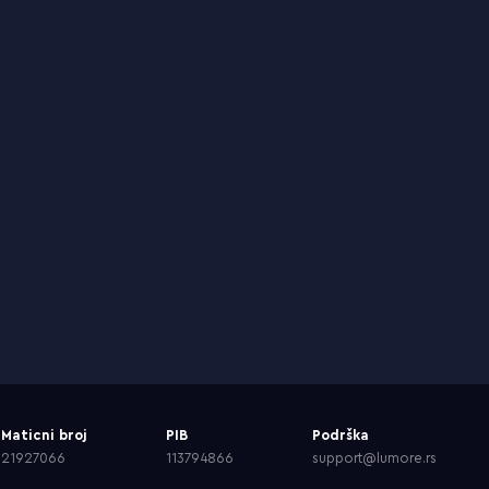
Maticni broj
PIB
Podrška
21927066
113794866
support@lumore.rs