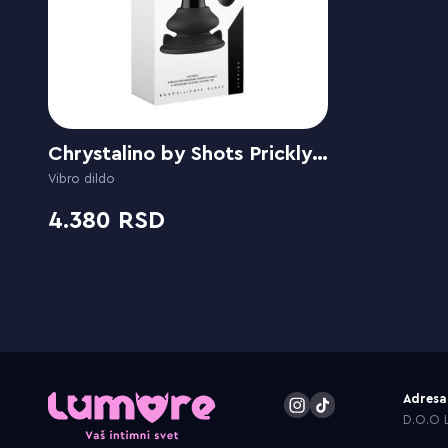
Chrystalino by Shots Prickly - Smooth Glass G-Spot Vibrator
Vibro dildo
4.380
Adresa
D.O.O L