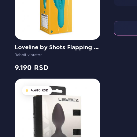
Loveline by Shots Flapping G-Spot Butterfly Vibrator - Peacock Blue
Rabbit vibrator
9.190
4.680