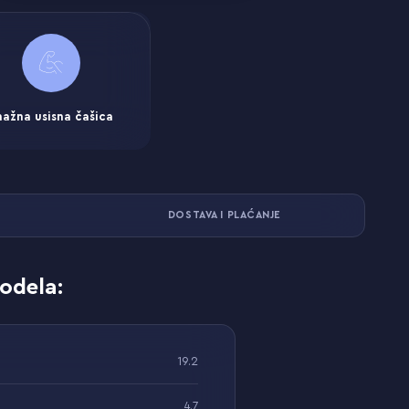
nažna usisna čašica
DOSTAVA I PLAĆANJE
odela:
19.2
4.7