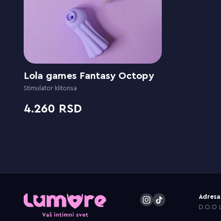
Lola games Fantasy Octopy
Stimulator klitorisa
4.260
Adresa
D.O.O L