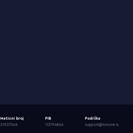
Maticni broj
PIB
Podrška
21927066
113794866
support@lumore.rs