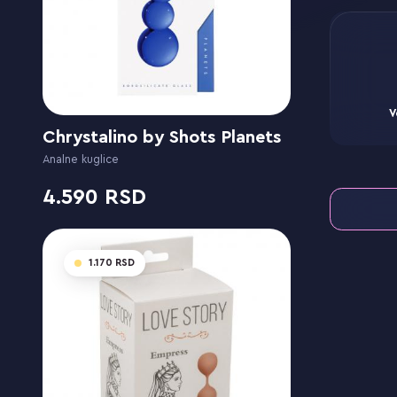
V
Chrystalino by Shots Planets
Analne kuglice
4.590
1.170