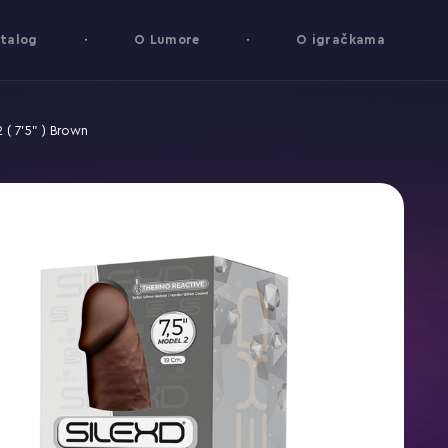
talog
O Lumore
O igračkama
 ( 7'5" ) Brown