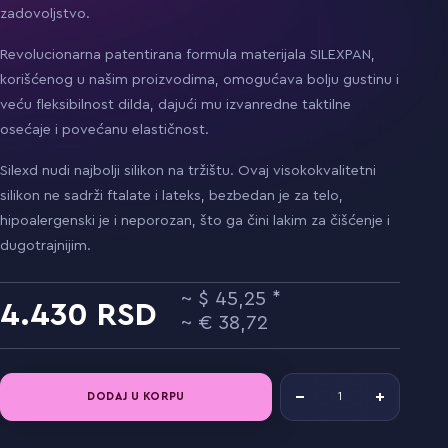
zadovoljstvo.
Revolucionarna patentirana formula materijala SILEXPAN,
korišćenog u našim proizvodima, omogućava bolju gustinu i
veću fleksibilnost dilda, dajući mu izvanredne taktilne
osećaje i povećanu elastičnost.
Silexd nudi najbolji silikon na tržištu. Ovaj visokokvalitetni
silikon ne sadrži ftalate i lateks, bezbedan je za telo,
hipoalergenski je i neporozan, što ga čini lakim za čišćenje i
dugotrajnijim.
45,25
4.430
38,72
DODAJ U KORPU