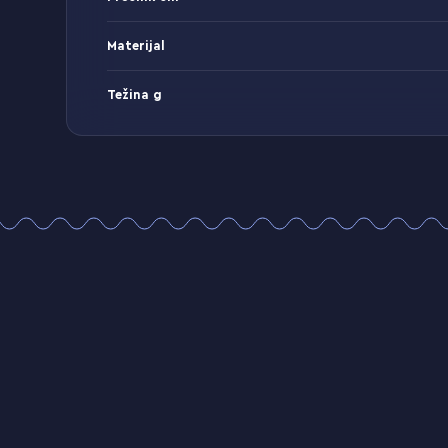
Materijal
Težina g