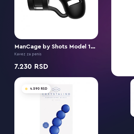
ManCage by Shots Model 18 3.5" / 9 cm
Kavez za penis
7.230
4.590