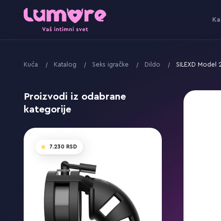
Ka
Kuća
Katalog
Seks igračke
Dildo
SILEXD Model 2
Proizvodi iz odabrane
kategorije
7.230