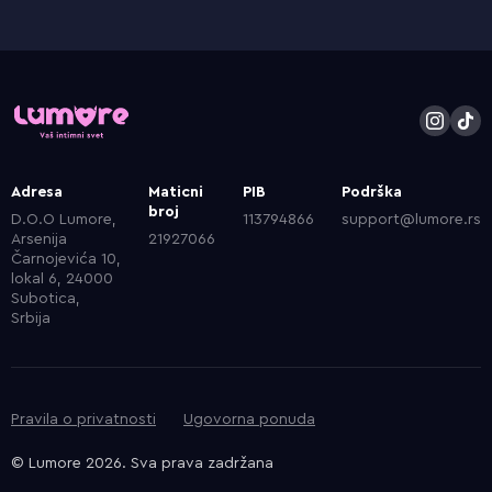
Adresa
Maticni
PIB
Podrška
broj
D.O.O Lumore,
113794866
support@lumore.rs
Arsenija
21927066
Čarnojevića 10,
lokal 6, 24000
Subotica,
Srbija
Pravila o privatnosti
Ugovorna ponuda
© Lumore 2026. Sva prava zadržana