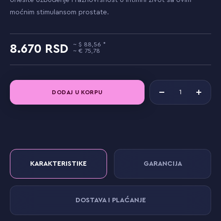
Unesite uzbuđenje i raznovrsnost u intimni život sa ovim
moćnim stimulansom prostate.
88,56
8.670
75,78
DODAJ U KORPU
KARAKTERISTIKE
GARANCIJA
DOSTAVA I PLAĆANJE