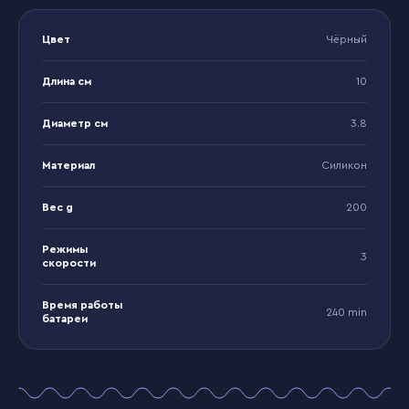
Цвет
Чёрный
Длина см
10
Диаметр см
3.8
Материал
Силикон
Вес g
200
Режимы
3
скорости
Время работы
240 min
батареи