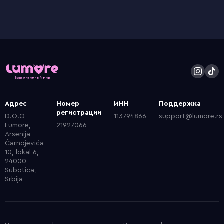
Адрес
Номер
ИНН
Поддержка
регистрации
D.O.O
113794866
support@lumore.rs
Lumore,
21927066
Arsenija
Čarnojevića
10, lokal 6,
24000
Subotica,
Srbija