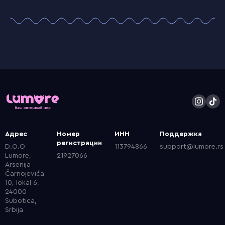
Адрес
Номер
ИНН
Поддержка
регистрации
D.O.O
113794866
support@lumore.rs
Lumore,
21927066
Arsenija
Čarnojevića
10, lokal 6,
24000
Subotica,
Srbija