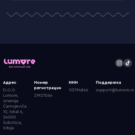
Адрес
Номер
ИНН
Поддержка
регистрации
D.O.O
113794866
support@lumore.rs
Lumore,
21927066
Arsenija
Čarnojevića
10, lokal 6,
24000
Subotica,
Srbija