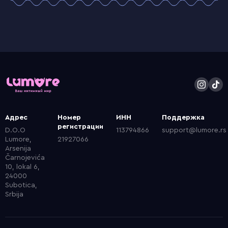
Адрес
Номер
ИНН
Поддержка
регистрации
D.O.O
113794866
support@lumore.rs
Lumore,
21927066
Arsenija
Čarnojevića
10, lokal 6,
24000
Subotica,
Srbija