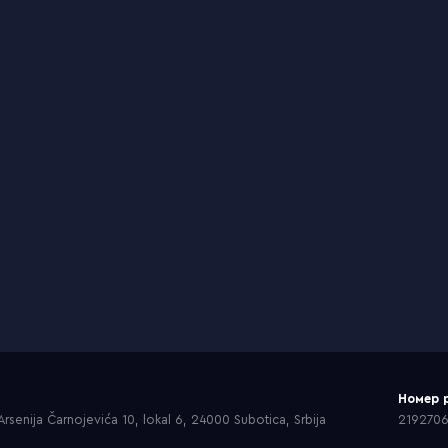
Номер 
rsenija Čarnojevića 10, lokal 6, 24000 Subotica, Srbija
219270