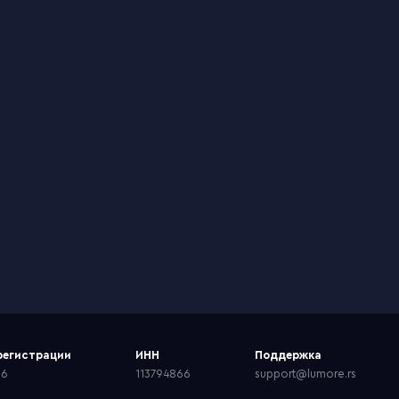
регистрации
ИНН
Поддержка
66
113794866
support@lumore.rs