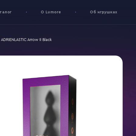
талог
О Lumore
Об игрушках
ADRIENLASTIC Arrow II Black