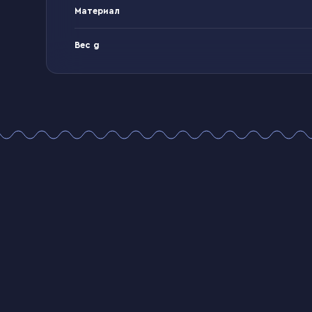
Материал
Вес g