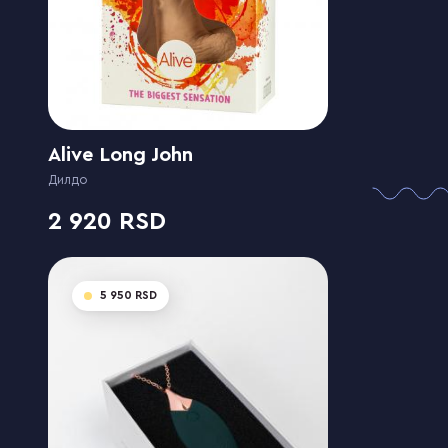
Alive Long John
Дилдо
2 920
5 950