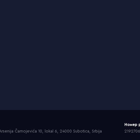
Номер 
rsenija Čarnojevića 10, lokal 6, 24000 Subotica, Srbija
219270