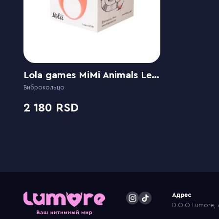
Lola games MiMi Animals Lemur Remi
Виброкольцо
2 180
Адрес
D.O.O Lumore, A