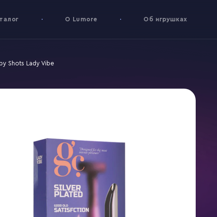
талог
О Lumore
Об игрушках
by Shots Lady Vibe