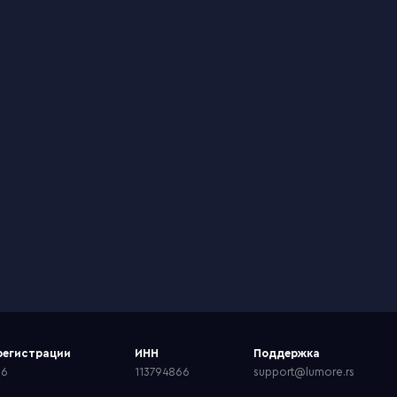
регистрации
ИНН
Поддержка
66
113794866
support@lumore.rs