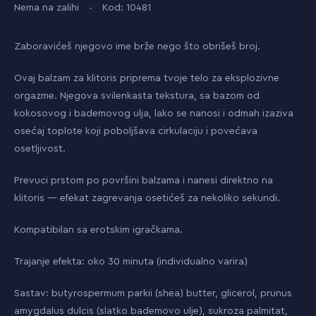
Nema na zalihi
Kod: 10481
Zaboravićeš njegovo ime brže nego što obrišeš broj.
Ovaj balzam za klitoris priprema tvoje telo za eksplozivne
orgazme. Njegova svilenkasta tekstura, sa bazom od
kokosovog i bademovog ulja, lako se nanosi i odmah izaziva
osećaj toplote koji poboljšava cirkulaciju i povećava
osetljivost.
Prevuci prstom po površini balzama i nanesi direktno na
klitoris — efekat zagrevanja osetićeš za nekoliko sekundi.
Kompatibilan sa erotskim igračkama.
Trajanje efekta: oko 30 minuta (individualno varira)
Sastav: butyrospermum parkii (shea) butter, glicerol, prunus
amygdalus dulcis (slatko bademovo ulje), sukroza palmitat,