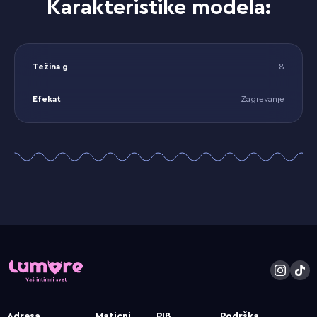
Karakteristike modela:
Težina g
8
Efekat
Zagrevanje
Adresa
Maticni
PIB
Podrška