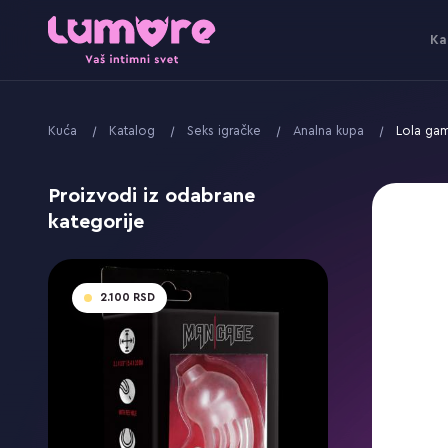
Ka
Kuća
Katalog
Seks igračke
Analna kupa
Lola gam
Proizvodi iz odabrane
kategorije
2.100