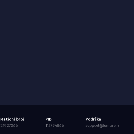
Maticni broj
PIB
Podrška
21927066
113794866
support@lumore.rs