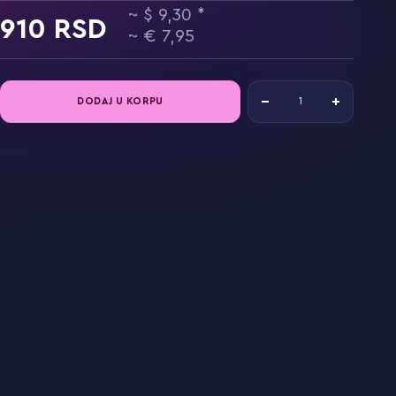
9,30
910
7,95
DODAJ U KORPU