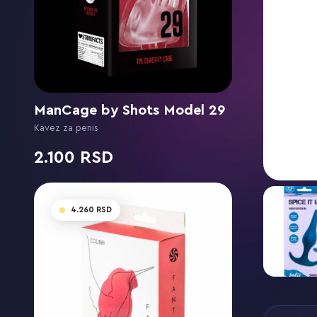
ManCage by Shots Model 29
Kavez za penis
2.100
4.260