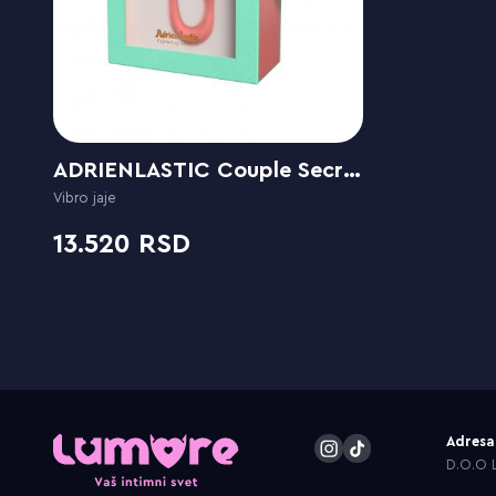
ADRIENLASTIC Couple Secrets II
Vibro jaje
13.520
Adresa
D.O.O L