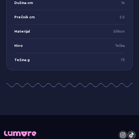
Dužina cm
16
Prečnik cm
2.5
Materijal
Silikon
Nivo
Teška
Težina g
73