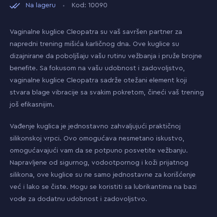
Na lageru
Kod: 10090
Vaginalne kuglice Cleopatra su vaš savršen partner za
napredni trening mišića karličnog dna. Ove kuglice su
dizajnirane da poboljšaju vašu rutinu vežbanja i pruže brojne
benefite. Sa fokusom na vašu udobnost i zadovoljstvo,
vaginalne kuglice Cleopatra sadrže otežani element koji
stvara blage vibracije sa svakim pokretom, čineći vaš trening
još efikasnijim.
Vađenje kuglica je jednostavno zahvaljujući praktičnoj
silikonskoj vrpci. Ovo omogućava nesmetano iskustvo,
omogućavajući vam da se potpuno posvetite vežbanju.
Napravljene od sigurnog, vodootpornog i koži prijatnog
silikona, ove kuglice su ne samo jednostavne za korišćenje
već i lako se čiste. Mogu se koristiti sa lubrikantima na bazi
vode za dodatnu udobnost i zadovoljstvo.