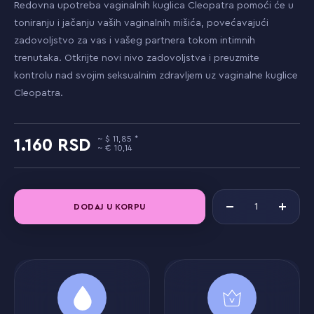
Redovna upotreba vaginalnih kuglica Cleopatra pomoći će u
toniranju i jačanju vaših vaginalnih mišića, povećavajući
zadovoljstvo za vas i vašeg partnera tokom intimnih
trenutaka. Otkrijte novi nivo zadovoljstva i preuzmite
kontrolu nad svojim seksualnim zdravljem uz vaginalne kuglice
Cleopatra.
11,85
1.160
10,14
DODAJ U KORPU