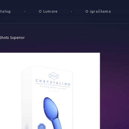
talog
O Lumore
O igračkama
 Shots Superior