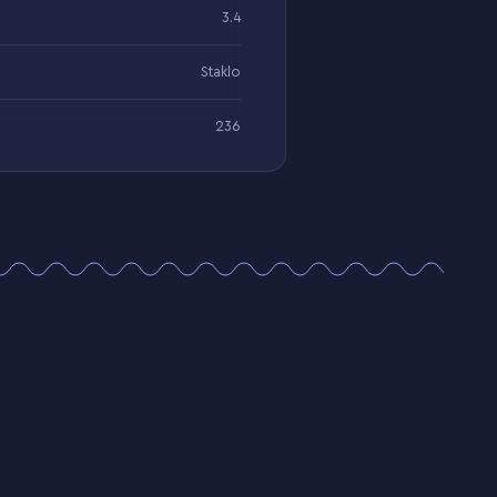
3.4
Staklo
236