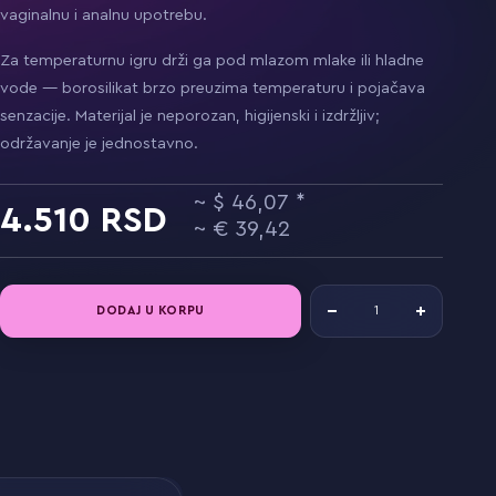
vaginalnu i analnu upotrebu.
Za temperaturnu igru drži ga pod mlazom mlake ili hladne
vode — borosilikat brzo preuzima temperaturu i pojačava
senzacije. Materijal je neporozan, higijenski i izdržljiv;
održavanje je jednostavno.
46,07
4.510
39,42
DODAJ U KORPU