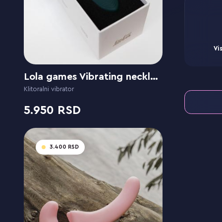
Vi
Lola games Vibrating necklace Liberty Leaf
Klitoralni vibrator
5.950
3.400