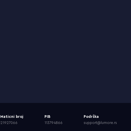
Maticni broj
PIB
Podrška
21927066
113794866
support@lumore.rs