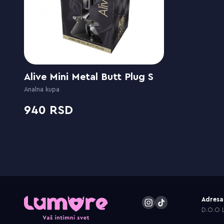
Alive Mini Metal Butt Plug S
Analna kupa
940
Adresa
D.O.O L