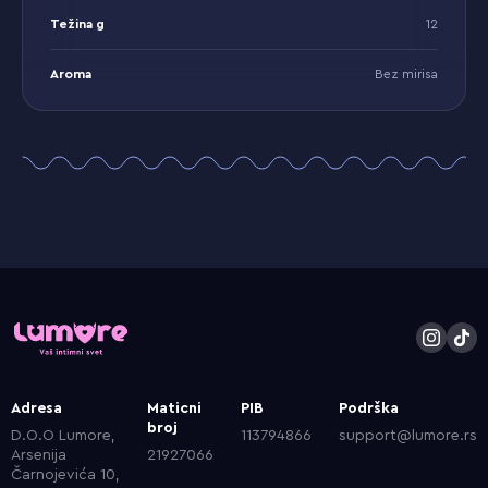
Težina g
12
Aroma
Bez mirisa
Adresa
Maticni
PIB
Podrška
broj
D.O.O Lumore,
113794866
support@lumore.rs
Arsenija
21927066
Čarnojevića 10,