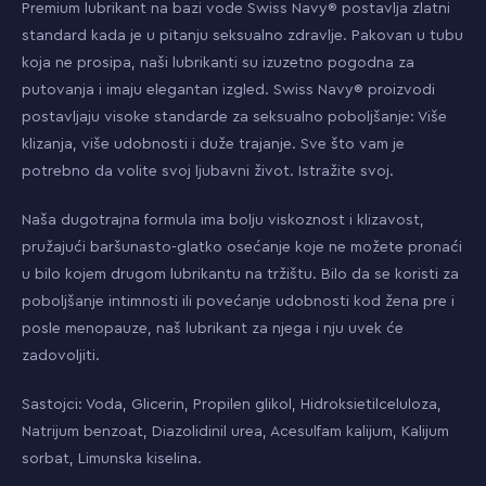
Premium lubrikant na bazi vode Swiss Navy® postavlja zlatni
standard kada je u pitanju seksualno zdravlje. Pakovan u tubu
koja ne prosipa, naši lubrikanti su izuzetno pogodna za
putovanja i imaju elegantan izgled. Swiss Navy® proizvodi
postavljaju visoke standarde za seksualno poboljšanje: Više
klizanja, više udobnosti i duže trajanje. Sve što vam je
potrebno da volite svoj ljubavni život. Istražite svoj.
Naša dugotrajna formula ima bolju viskoznost i klizavost,
pružajući baršunasto-glatko osećanje koje ne možete pronaći
u bilo kojem drugom lubrikantu na tržištu. Bilo da se koristi za
poboljšanje intimnosti ili povećanje udobnosti kod žena pre i
posle menopauze, naš lubrikant za njega i nju uvek će
zadovoljiti.
Sastojci: Voda, Glicerin, Propilen glikol, Hidroksietilceluloza,
Natrijum benzoat, Diazolidinil urea, Acesulfam kalijum, Kalijum
sorbat, Limunska kiselina.