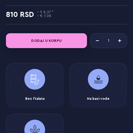
8,27
810
7,08
DODAJ U KORPU
Bez ftalata
Na bazi vode