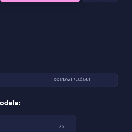
DOSTAVA I PLAĆANJE
odela:
60