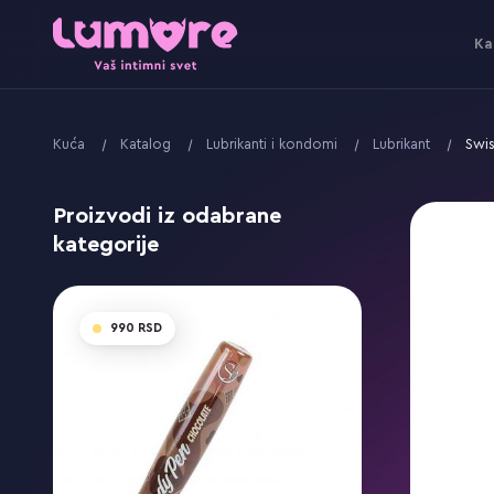
Ka
Kuća
Katalog
Lubrikanti i kondomi
Lubrikant
Swis
Proizvodi iz odabrane
kategorije
990