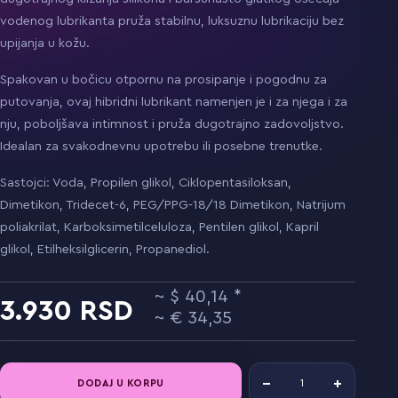
vodenog lubrikanta pruža stabilnu, luksuznu lubrikaciju bez
upijanja u kožu.
Spakovan u bočicu otpornu na prosipanje i pogodnu za
putovanja, ovaj hibridni lubrikant namenjen je i za njega i za
nju, poboljšava intimnost i pruža dugotrajno zadovoljstvo.
Idealan za svakodnevnu upotrebu ili posebne trenutke.
Sastojci: Voda, Propilen glikol, Ciklopentasiloksan,
Dimetikon, Tridecet-6, PEG/PPG-18/18 Dimetikon, Natrijum
poliakrilat, Karboksimetilceluloza, Pentilen glikol, Kapril
glikol, Etilheksilglicerin, Propanediol.
40,14
3.930
34,35
DODAJ U KORPU