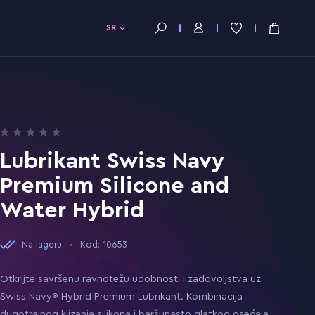
SR
Lubrikant Swiss Navy
Premium Silicone and
Water Hybrid
Na lageru
Kod: 10653
Otkrijte savršenu ravnotežu udobnosti i zadovoljstva uz
Swiss Navy® Hybrid Premium Lubrikant. Kombinacija
dugotrajnog klizanja silikona i baršunasto glatkog osećaja