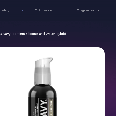
talog
O Lumore
O igračkama
s Navy Premium Silicone and Water Hybrid