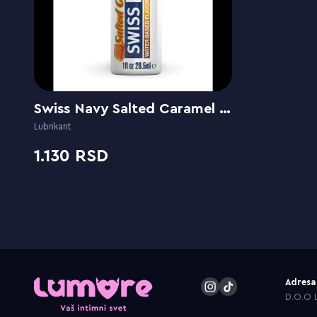
Swiss Navy Salted Caramel flavor
Lubrikant
1.130
Adresa
D.O.O L