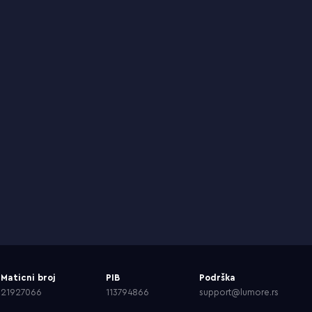
Maticni broj
PIB
Podrška
21927066
113794866
support@lumore.rs