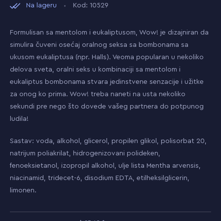
Na lageru
Kod: 10529
Formulisan sa mentolom i eukaliptusom, Wow! je dizajniran da
simulira čuveni osećaj oralnog seksa sa bombonama sa
ukusom eukaliptusa (npr. Halls). Veoma popularan u nekoliko
delova sveta, oralni seks u kombinaciji sa mentolom i
eukaliptus bombonama stvara jedinstvene senzacije i užitke
za onog ko prima. Wow! treba naneti na usta nekoliko
sekundi pre nego što dovede vašeg partnera do potpunog
ludila!
Sastav: voda, alkohol, glicerol, propilen glikol, polisorbat 20,
natrijum poliakrilat, hidrogenizovani polideken,
fenoeksietanol, izopropil alkohol, ulje lista Mentha arvensis,
niacinamid, tridecet-6, disodium EDTA, etilheksilglicerin,
limonen.