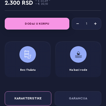
23,49
2.300
20,10
DODAJ U KORPU
Bez ftalata
Na bazi vode
KARAKTERISTIKE
GARANCIJA