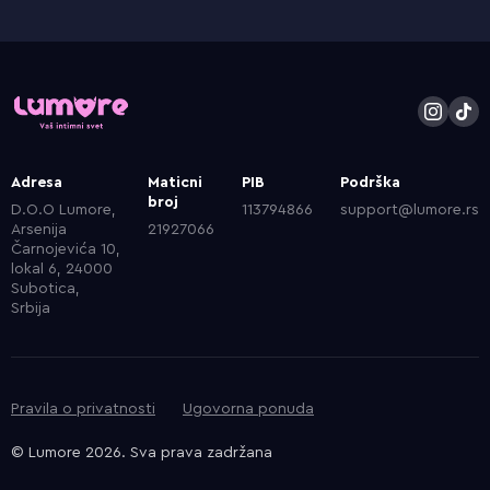
Adresa
Maticni
PIB
Podrška
broj
D.O.O Lumore,
113794866
support@lumore.rs
Arsenija
21927066
Čarnojevića 10,
lokal 6, 24000
Subotica,
Srbija
Pravila o privatnosti
Ugovorna ponuda
© Lumore 2026. Sva prava zadržana