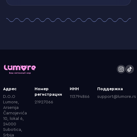
Адрес
Номер
ИНН
Поддержка
регистрации
D.O.O
113794866
support@lumore.rs
Lumore,
21927066
Arsenija
Čarnojevića
10, lokal 6,
24000
Subotica,
Srbija