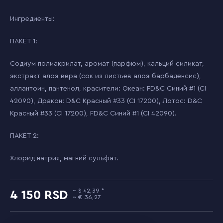
Ингредиенты:
ПАКЕТ 1:
Содиум полиакрилат, аромат (парфюм), кальций силикат,
экстракт алоэ вера (сок из листьев алоэ барбаденсис),
аллантоин, пантенол, красители: Океан: FD&C Синий #1 (CI
42090), Дракон: D&C Красный #33 (CI 17200), Лотос: D&C
Красный #33 (CI 17200), FD&C Синий #1 (CI 42090).
ПАКЕТ 2:
Хлорид натрия, магний сульфат.
42,39
4 150
36,27