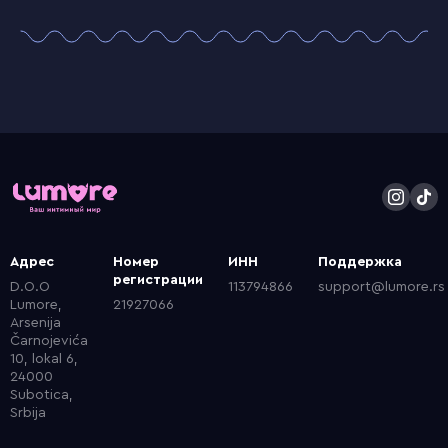
Адрес
Номер
ИНН
Поддержка
регистрации
D.O.O
113794866
support@lumore.rs
Lumore,
21927066
Arsenija
Čarnojevića
10, lokal 6,
24000
Subotica,
Srbija