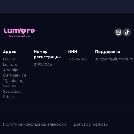
Адрес
Номер
ИНН
Поддержка
регистрации
D.O.O
113794866
support@lumore.rs
Lumore,
21927066
Arsenija
Čarnojevića
10, lokal 6,
24000
Subotica,
Srbija
Политика конфиденциальности
Договор оферты