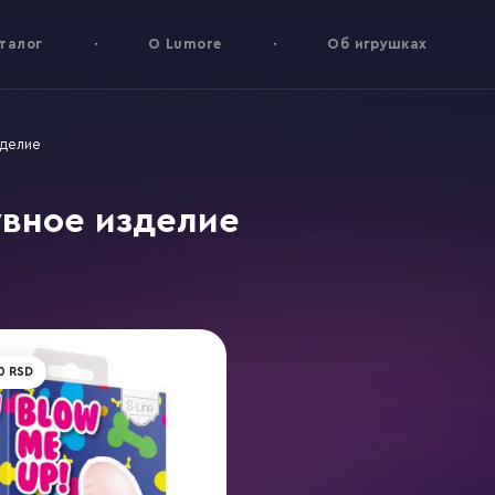
талог
О Lumore
Об игрушках
зделие
вное изделие
0