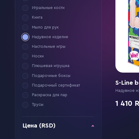
Игральные кости
Книга
Мыло для рук
Надувное изделие
Настольные игры
Носки
Плюшевая игрушка
Подарочные боксы
S-Line 
Подарочный сертификат
Надувное и
Раскраска для пар
1 410
Трусы
Цена (RSD)