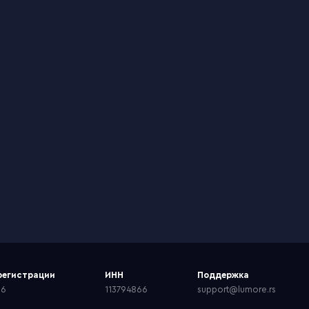
регистрации
ИНН
Поддержка
66
113794866
support@lumore.rs