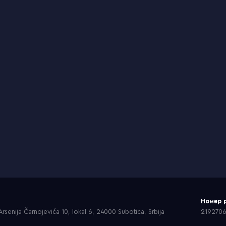
Номер 
rsenija Čarnojevića 10, lokal 6, 24000 Subotica, Srbija
219270