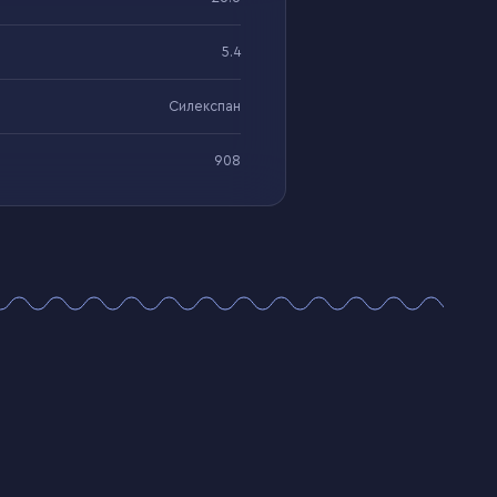
5.4
Силекспан
908