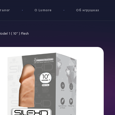
талог
О Lumore
Об игрушках
odel 1 ( 10" ) Flesh