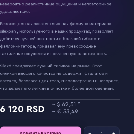
невероятно реалистичные ощущения и неповторимое
удовольствие.
Революционная запатентованная формула материала
silexpan , используемого в наших продуктах, позволяет
добиться лучшей плотности и большей гибкости
фаллоимитатора, придавая ему превосходные
тактильные ощущения и повышенную эластичность.
Silexd предлагает лучший силикон на рынке. Этот
силикон высшего качества не содержит фталатов и
латекса, безопасен для тела, гипоаллергенен и непорист,
что делает его легким в очистке и более долговечным.
62,51
6 120
53,49
ДОБАВИТЬ В КОРЗИНУ