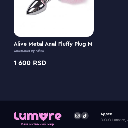
Alive Metal Anal Fluffy Plug M
Анальная пробка
1 600
Адрес
D.O.O Lumore, A