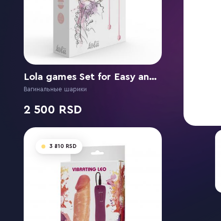
Lola games Set for Easy and Medium Level Love Story Carmen Tea Rose
Вагинальные шарики
2 500
3 810