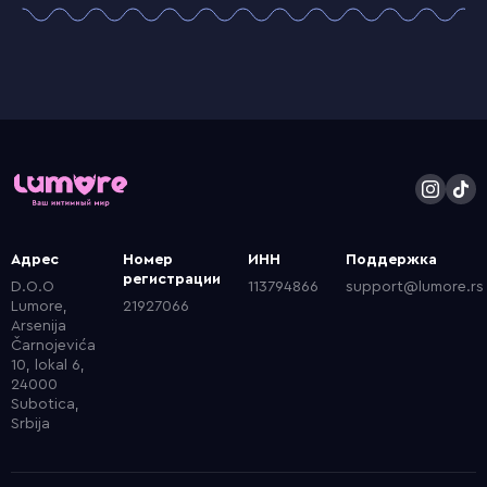
Адрес
Номер
ИНН
Поддержка
регистрации
D.O.O
113794866
support@lumore.rs
Lumore,
21927066
Arsenija
Čarnojevića
10, lokal 6,
24000
Subotica,
Srbija