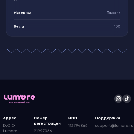
Материал
Пластик
Вес g
100
Адрес
Номер
ИНН
Поддержка
регистрации
D.O.O
113794866
support@lumore.rs
Lumore,
21927066