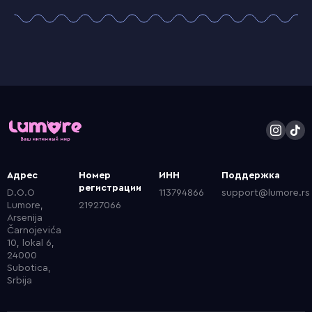
Адрес
Номер
ИНН
Поддержка
регистрации
D.O.O
113794866
support@lumore.rs
Lumore,
21927066
Arsenija
Čarnojevića
10, lokal 6,
24000
Subotica,
Srbija