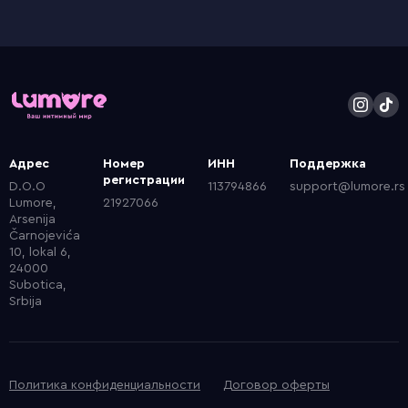
Адрес
Номер
ИНН
Поддержка
регистрации
D.O.O
113794866
support@lumore.rs
Lumore,
21927066
Arsenija
Čarnojevića
10, lokal 6,
24000
Subotica,
Srbija
Политика конфиденциальности
Договор оферты