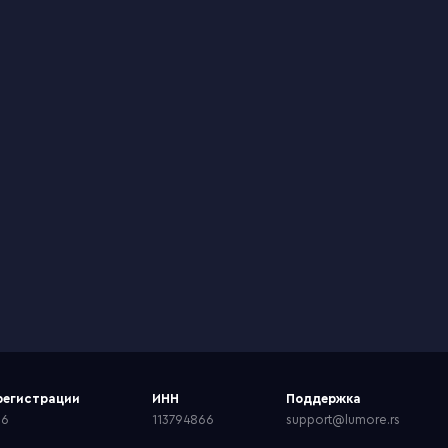
регистрации
ИНН
Поддержка
66
113794866
support@lumore.rs