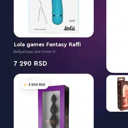
Lola games Fantasy Raffi
Вибраторы для точки G
7 290
3 500