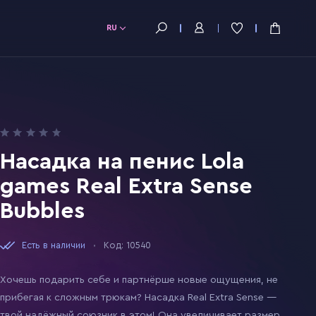
RU
Насадка на пенис Lola
games Real Extra Sense
Bubbles
Есть в наличии
Код: 10540
Хочешь подарить себе и партнёрше новые ощущения, не
прибегая к сложным трюкам? Насадка Real Extra Sense —
твой надёжный союзник в этом! Она увеличивает размер