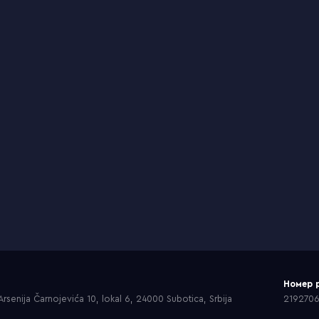
Номер 
rsenija Čarnojevića 10, lokal 6, 24000 Subotica, Srbija
219270