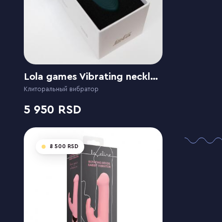
Lola games Vibrating necklace Liberty Leaf
Клиторальный вибратор
5 950
8 500