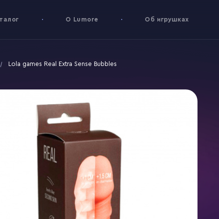
талог
О Lumore
Об игрушках
Lola games Real Extra Sense Bubbles