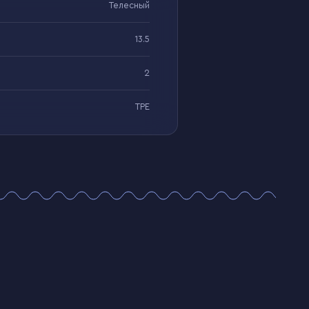
Телесный
13.5
2
TPE