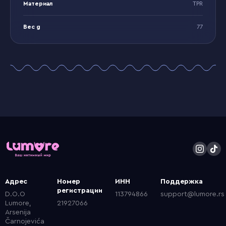
Материал
TPR
Вес g
77
Адрес
Номер
ИНН
Поддержка
регистрации
D.O.O
113794866
support@lumore.rs
Lumore,
21927066
Arsenija
Čarnojevića