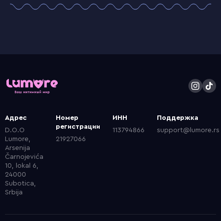
Адрес
Номер
ИНН
Поддержка
регистрации
D.O.O
113794866
support@lumore.rs
Lumore,
21927066
Arsenija
Čarnojevića
10, lokal 6,
24000
Subotica,
Srbija