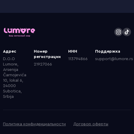
Адрес
Номер
ИНН
Поддержка
регистрации
D.O.O
113794866
support@lumore.rs
Lumore,
21927066
Arsenija
Čarnojevića
10, lokal 6,
24000
Subotica,
Srbija
Политика конфиденциальности
Договор оферты