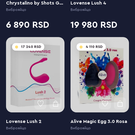
Chrystalino by Shots G-Spot Vibrator with Clitoral Pulse Wave - Untamed Orange
Lovense Lush 4
Виброяйцо
Виброяйцо
6 890
19 980
17 240
4 110
Lovense Lush 2
Alive Magic Egg 3.0 Rosa
Виброяйцо
Виброяйцо