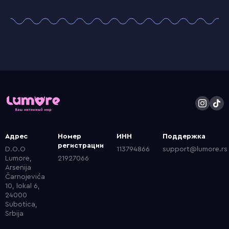
Адрес
Номер
ИНН
Поддержка
регистрации
D.O.O
113794866
support@lumore.rs
Lumore,
21927066
Arsenija
Čarnojevića
10, lokal 6,
24000
Subotica,
Srbija