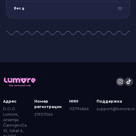
Вес g
22
Адрес
Номер
ИНН
Поддержка
регистрации
D.O.O
113794866
support@lumore.rs
Lumore,
21927066
Arsenija
Čarnojevića
10, lokal 6,