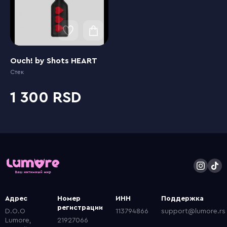
Ouch! by Shots HEART
Стек
1 300
Адрес
Номер
ИНН
Поддержка
регистрации
D.O.O
113794866
support@lumore.rs
Lumore,
21927066