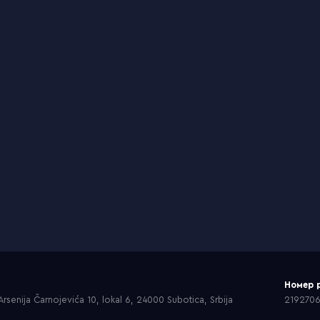
Номер 
rsenija Čarnojevića 10, lokal 6, 24000 Subotica, Srbija
219270