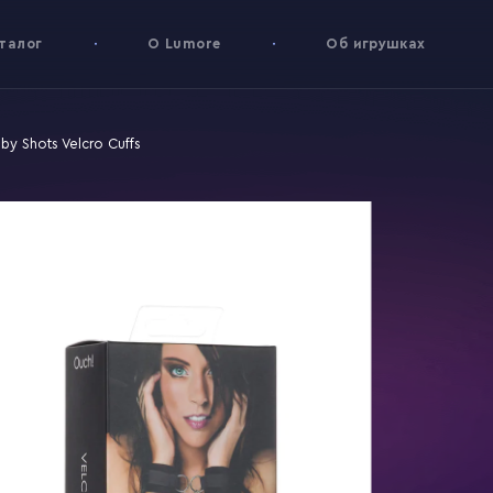
талог
О Lumore
Об игрушках
by Shots Velcro Cuffs