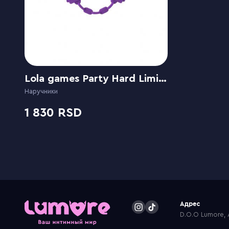
Lola games Party Hard Limitation Purple
Наручники
1 830
Адрес
D.O.O Lumore, A