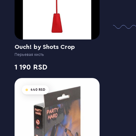
Ouch! by Shots Crop
Перьевая кисть
1 190
440