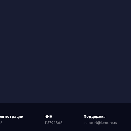
регистрации
ИНН
Поддержка
66
113794866
support@lumore.rs