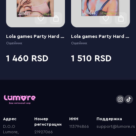
Lola games Party Hard Utopia
Lola games Party Hard Decadence
Ошейник
Ошейник
1 460
1 510
Адрес
Номер
ИНН
Поддержка
регистрации
D.O.O
113794866
support@lumore.rs
Lumore,
21927066