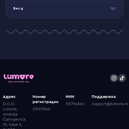
Вес g
140
Адрес
Номер
ИНН
Поддержка
регистрации
D.O.O
113794866
support@lumore.rs
Lumore,
21927066
Arsenija
Čarnojevića
10, lokal 6,