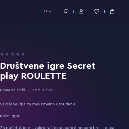
SR
Društvene igre Secret
play ROULETTE
Nema na zalihi
Kod: 10398
Savršena igra za maksimalno uzbuđenje!
Kako igrati:
Za početak igre, svaki igrač bira: parni ili neparni broj, i baca