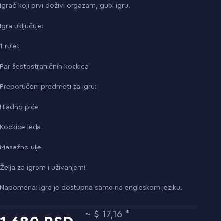
Igrač koji prvi doživi orgazam, gubi igru.
Igra uključuje:
1 rulet
Par šestostraničnih kockica
Preporučeni predmeti za igru:
Hladno piće
Kockice leda
Masažno ulje
Želja za igrom i uživanjem!
Napomena: Igra je dostupna samo na engleskom jeziku.
17,16