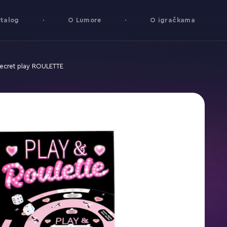
talog
O Lumore
O igračkama
ecret play ROULETTE