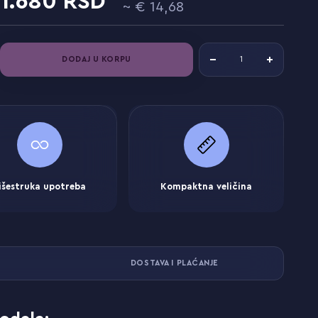
1.680
14,68
DODAJ U KORPU
išestruka upotreba
Kompaktna veličina
DOSTAVA I PLAĆANJE