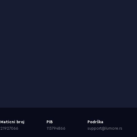
Maticni broj
PIB
Podrška
21927066
113794866
support@lumore.rs