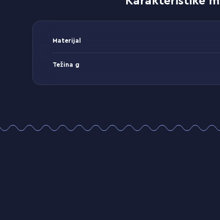
Karakteristike m
Materijal
Težina g