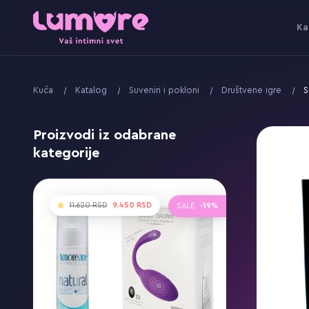
Ka
Kuća
Katalog
Suveniri i pokloni
Društvene igre
S
Proizvodi iz odabrane
kategorije
11.620
9.450