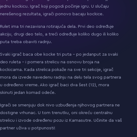
jednu kockicu. Igrač koji pogodi počinje igru. U slučaju
nerešenog rezultata, igrači ponovo bacaju kockice.
Rulet ima tri nezavisna rotirajuća dela. Prvi deo određuje
akciju, drugi deo telo, a treći određuje koliko dugo ili koliko
puta treba obaviti radnju.
Svaki igrač baca obe kocke tri puta – po jedanput za svaki
deo ruleta – i pomera strelicu na osnovu broja na
kockicama. Kada strelica pokaže na sve tri sekcije, igrač
mora da izvede navedenu radnju na delu tela svog partnera
u određeno vreme. Ako igrač baci dva šest (12), mora
skinuti jedan komad odeće.
Igrači se smenjuju dok nivo uzbuđenja njihovog partnera ne
dostigne vrhunac. U tom trenutku, oni okreću centralnu
strelicu i izvode određenu pozu iz Kamasutre. Učinite da vaš
partner uživa u potpunosti!