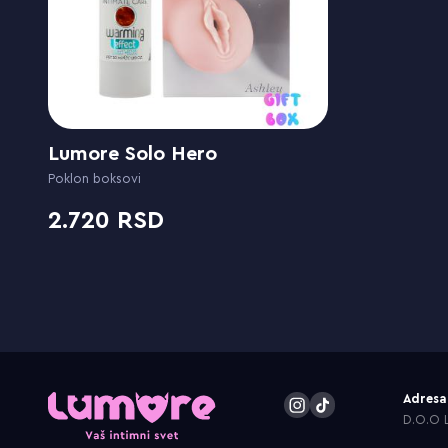
Lumore Solo Hero
Poklon boksovi
2.720
Adresa
D.O.O L