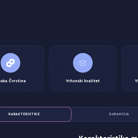
soka Čvrstina
Vrhunski kvalitet
V
KARAKTERISTIKE
GARANCIJA