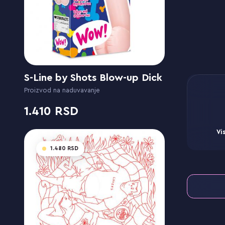
S-Line by Shots Blow-up Dick
Proizvod na naduvavanje
1.410
Vi
1.480