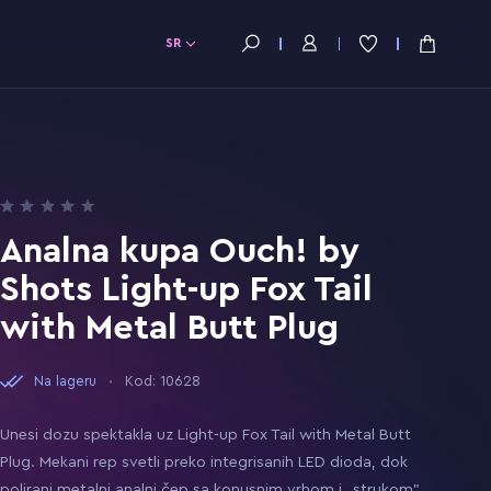
SR
Analna kupa Ouch! by
Shots Light-up Fox Tail
with Metal Butt Plug
Na lageru
Kod: 10628
Unesi dozu spektakla uz Light-up Fox Tail with Metal Butt
Plug. Mekani rep svetli preko integrisanih LED dioda, dok
polirani metalni analni čep sa konusnim vrhom i „strukom”