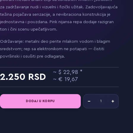
za zadržavanje nudi i vizuelni i fizički užitak. Zadovoljavajuća
težina pojačava senzacije, a nevibraciona konstrukcija je
jednostavna i pouzdana. Pink nijansa repa dodaje razigran
ton i čini scenu upečatljivom.
Održavanje: metalni deo perite mlakom vodom i blagim
sredstvom; rep sa elektronikom ne potapati — čistiti
površinski i osušiti pre odlaganja.
22,98
2.250
19,67
DODAJ U KORPU