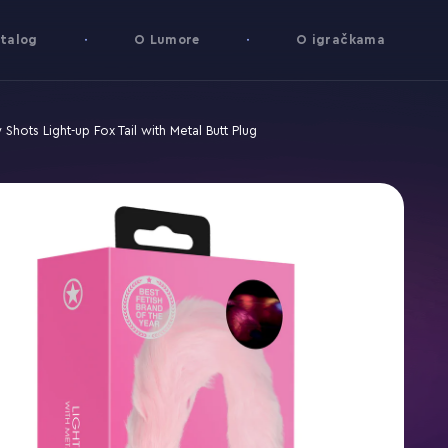
talog
O Lumore
O igračkama
 Shots Light-up Fox Tail with Metal Butt Plug