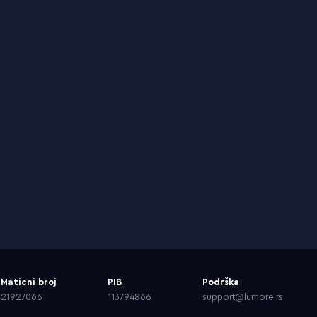
Maticni broj
PIB
Podrška
21927066
113794866
support@lumore.rs