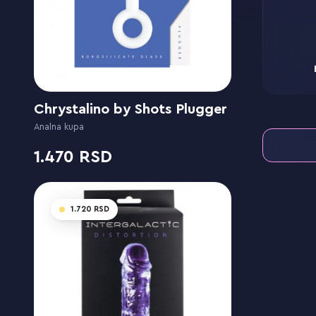
Chrystalino by Shots Plugger
Analna kupa
1.470
1.720