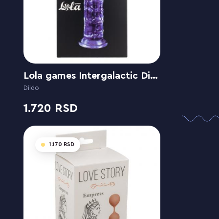
Lola games Intergalactic Distortion Purple
Dildo
1.720
1.170