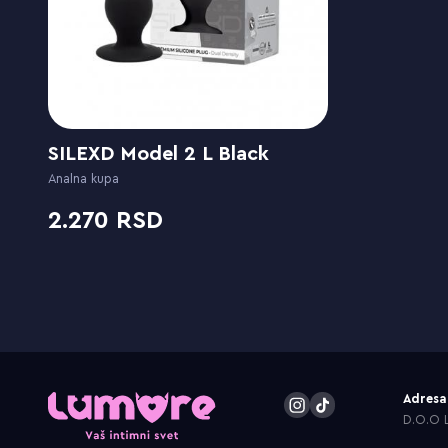
SILEXD Model 2 L Black
Analna kupa
2.270
Adresa
D.O.O L