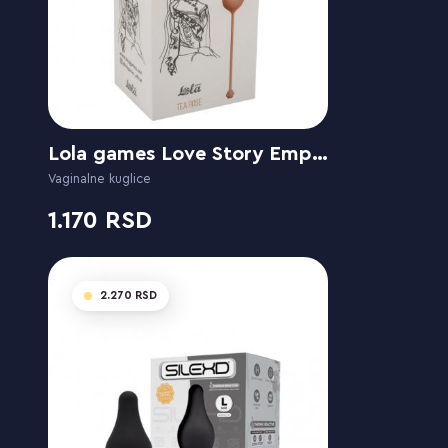
Lola games Love Story Empress Tea Rose
Vaginalne kuglice
1.170
2.270