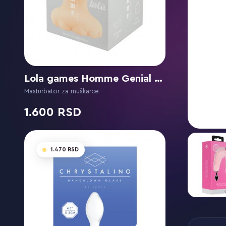
Lola games Homme Genial Henchman
Masturbator za muškarce
1.600
1.470