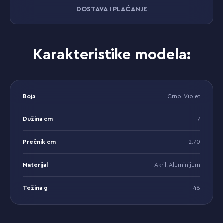
DOSTAVA I PLAĆANJE
Karakteristike modela:
Boja
Crno, Violet
Dužina cm
7
Prečnik cm
2.70
Materijal
Akril, Aluminijum
Težina g
48