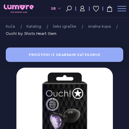
SR
Kuća
Katalog
Seks igračke
Analna kupa
Ouch! by Shots Heart Gem
PROIZVODI IZ ODABRANE KATEGORIJE