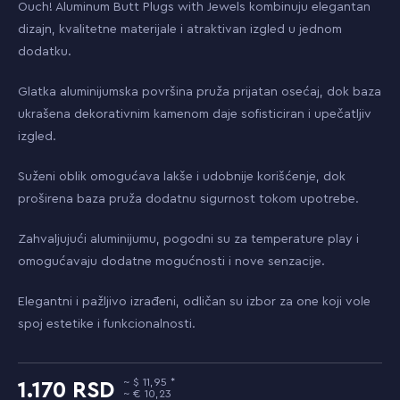
Ouch! Aluminum Butt Plugs with Jewels kombinuju elegantan
dizajn, kvalitetne materijale i atraktivan izgled u jednom
dodatku.
Glatka aluminijumska površina pruža prijatan osećaj, dok baza
ukrašena dekorativnim kamenom daje sofisticiran i upečatljiv
izgled.
Suženi oblik omogućava lakše i udobnije korišćenje, dok
proširena baza pruža dodatnu sigurnost tokom upotrebe.
Zahvaljujući aluminijumu, pogodni su za temperature play i
omogućavaju dodatne mogućnosti i nove senzacije.
Elegantni i pažljivo izrađeni, odličan su izbor za one koji vole
spoj estetike i funkcionalnosti.
11,95
1.170
10,23