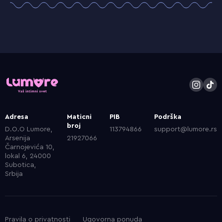
Adresa
Maticni
PIB
Podrška
broj
D.O.O Lumore,
113794866
support@lumore.rs
Arsenija
21927066
Čarnojevića 10,
lokal 6, 24000
Subotica,
Srbija
Pravila o privatnosti
Ugovorna ponuda