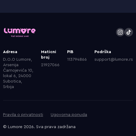
Adresa
Maticni
PIB
Podrška
broj
D.O.O Lumore,
113794866
support@lumore.rs
Arsenija
21927066
Čarnojevića 10,
lokal 6, 24000
Subotica,
Srbija
Pravila o privatnosti
Ugovorna ponuda
© Lumore 2026. Sva prava zadržana