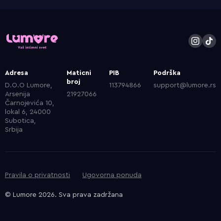
Adresa
Maticni
PIB
Podrška
broj
D.O.O Lumore,
113794866
support@lumore.rs
Arsenija
21927066
Čarnojevića 10,
lokal 6, 24000
Subotica,
Srbija
Pravila o privatnosti
Ugovorna ponuda
© Lumore 2026. Sva prava zadržana