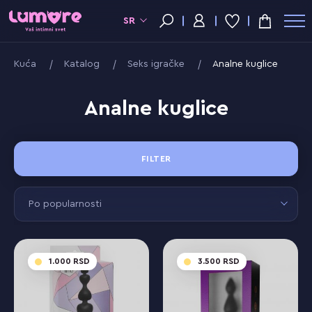
SR
Kuća
Katalog
Seks igračke
Analne kuglice
Analne kuglice
FILTER
Po popularnosti
1.000
3.500