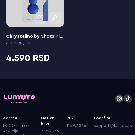
Chrystalino by Shots Planets
Analne kuglice
4.590
Adresa
Maticni
PIB
Podrška
broj
D.O.O Lumore,
113794866
support@lumore.rs
Arsenija
21927066