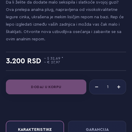
Da li želite da dodate malo seksipila i slatkoće svojoj guzi?
Ova prelepa analna plug, napravljena od visokokvalitetne
legure cinka, ukrašena je mekim lisičjim repom na bazi. Rep će
lepo izgledati između vaših zadnjica i možda vas čak malo i
škakljati. Otvorite nova uzbudljiva osećanja i zabavite se sa
ovim analnim repom.
32,69
3.200
27,97
DODAJ U KORPU
KARAKTERISTIKE
GARANCIJA