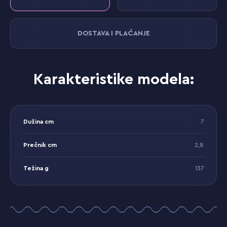
DOSTAVA I PLAĆANJE
Karakteristike modela:
Dužina cm
7
Prečnik cm
2,8
Težina g
137