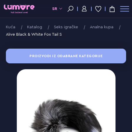
SR
Kuća
Katalog
Seks igračke
Analna kupa
Alive Black & White Fox Tail S
PROIZVODI IZ ODABRANE KATEGORIJE