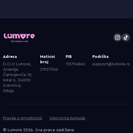
Adresa
Maticni
PIB
Podrška
broj
D.O.O Lumore,
113794866
support@lumore.rs
Arsenija
21927066
Čarnojevića 10,
lokal 6, 24000
Subotica,
Srbija
Pravila o privatnosti
Ugovorna ponuda
© Lumore 2026. Sva prava zadržana