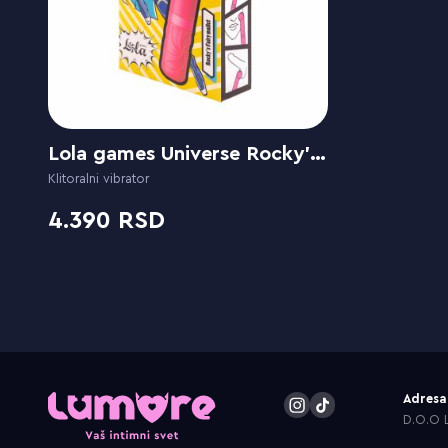
Lola games Universe Rocky’s Fairy Mallet
Klitoralni vibrator
4.390
Adresa
D.O.O L