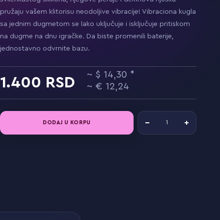
pružaju vašem klitorisu neodoljive vibracije! Vibraciona kugla
sa jednim dugmetom se lako uključuje i isključuje pritiskom
na dugme na dnu igračke. Da biste promenili baterije,
jednostavno odvrnite bazu.
14,30
1.400
12,24
DODAJ U KORPU