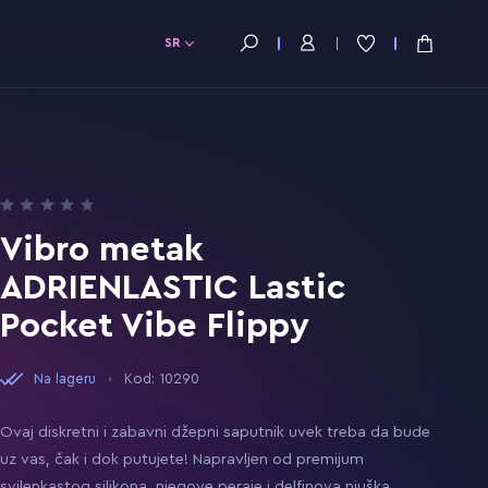
SR
Vibro metak
ADRIENLASTIC Lastic
Pocket Vibe Flippy
Na lageru
Kod: 10290
Ovaj diskretni i zabavni džepni saputnik uvek treba da bude
uz vas, čak i dok putujete! Napravljen od premijum
svilenkastog silikona, njegove peraje i delfinova njuška