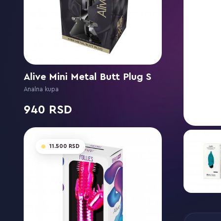
Alive Mini Metal Butt Plug S
Analna kupa
940
11.500