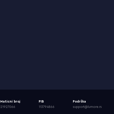
Maticni broj
PIB
Podrška
21927066
113794866
support@lumore.rs