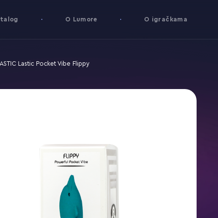
talog
O Lumore
O igračkama
STIC Lastic Pocket Vibe Flippy