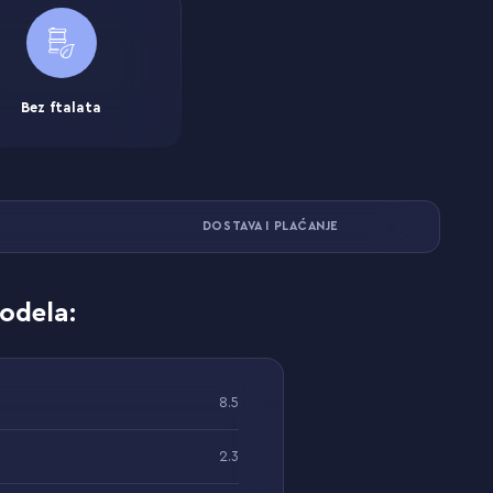
Bez ftalata
DOSTAVA I PLAĆANJE
odela:
8.5
2.3