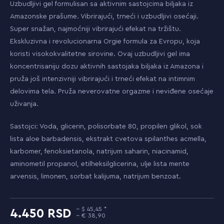
Uzbudljivi gel formulisan sa aktivnim sastojcima biljaka iz
Amazonske prašume. Vibrirajući, trneći i uzbudljivi osećaji.
Super snažan, najmoćniji vibrirajući efekat na tržištu.
Ekskluzivna i revolucionarna Orgie formula za Evropu, koja
koristi visokokvalitetne sirovine. Ovaj uzbudljivi gel ima
koncentrisaniju dozu aktivnih sastojaka biljaka iz Amazona i
pruža još intenzivniji vibrirajući i trneći efekat na intimnim
delovima tela. Pruža neverovatne orgazme i neviđene osećaje
uživanja.
Sastojci: Voda, glicerin, polisorbate 80, propilen glikol, sok
lista aloe barbadensis, ekstrakt cvetova spilanthes acmella,
karbomer, fenoksietanola, natrijum saharin, niacinamid,
aminometil propanol, etilheksilglicerina, ulje lista mente
arvensis, limonen, sorbat kalijuma, natrijum benzoat.
45,45
4.450
38,90