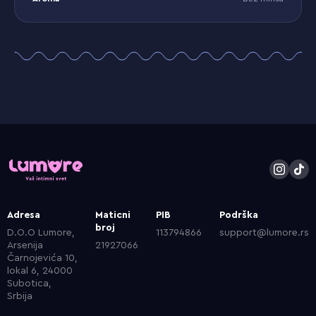
Adresa
Maticni
PIB
Podrška
broj
D.O.O Lumore,
113794866
support@lumore.rs
Arsenija
21927066
Čarnojevića 10,
lokal 6, 24000
Subotica,
Srbija