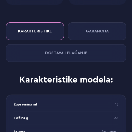
KARAKTERISTIKE
GARANCIJA
DOSTAVA I PLAĆANJE
Karakteristike modela:
Zapremina ml
15
Težina g
35
Aroma
Bez mirisa