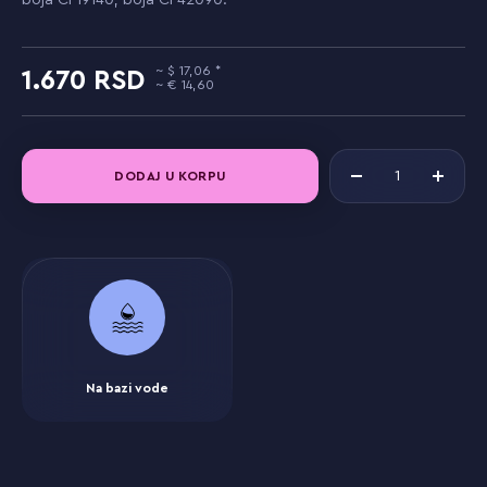
boja CI 19140, boja CI 42090.
17,06
1.670
14,60
DODAJ U KORPU
Na bazi vode