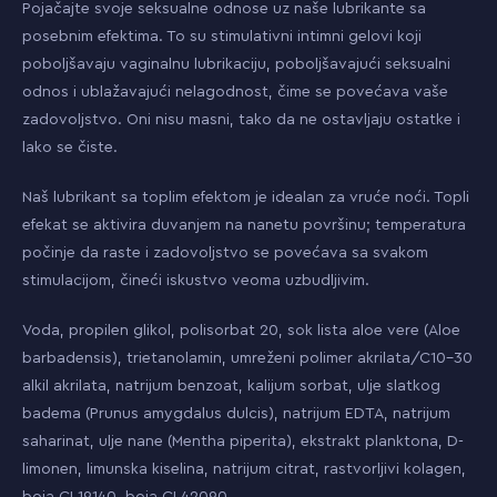
Pojačajte svoje seksualne odnose uz naše lubrikante sa
posebnim efektima. To su stimulativni intimni gelovi koji
poboljšavaju vaginalnu lubrikaciju, poboljšavajući seksualni
odnos i ublažavajući nelagodnost, čime se povećava vaše
zadovoljstvo. Oni nisu masni, tako da ne ostavljaju ostatke i
lako se čiste.
Naš lubrikant sa toplim efektom je idealan za vruće noći. Topli
efekat se aktivira duvanjem na nanetu površinu; temperatura
počinje da raste i zadovoljstvo se povećava sa svakom
stimulacijom, čineći iskustvo veoma uzbudljivim.
Voda, propilen glikol, polisorbat 20, sok lista aloe vere (Aloe
barbadensis), trietanolamin, umreženi polimer akrilata/C10–30
alkil akrilata, natrijum benzoat, kalijum sorbat, ulje slatkog
badema (Prunus amygdalus dulcis), natrijum EDTA, natrijum
saharinat, ulje nane (Mentha piperita), ekstrakt planktona, D-
limonen, limunska kiselina, natrijum citrat, rastvorljivi kolagen,