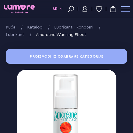
SR
Kuća
Katalog
Lubrikanti i kondomi
Lubrikant
Amoreane Warming Effect
PROIZVODI IZ ODABRANE KATEGORIJE