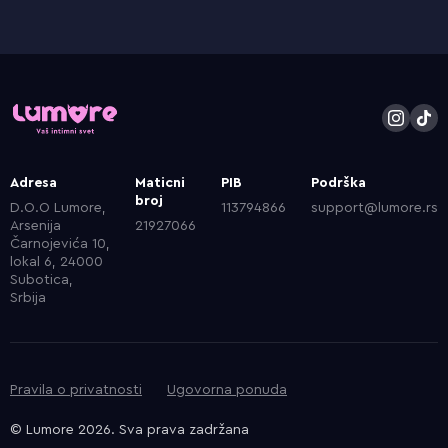
Adresa
Maticni
PIB
Podrška
broj
D.O.O Lumore,
113794866
support@lumore.rs
Arsenija
21927066
Čarnojevića 10,
lokal 6, 24000
Subotica,
Srbija
Pravila o privatnosti
Ugovorna ponuda
© Lumore 2026. Sva prava zadržana