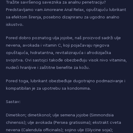
Tražite savršenog saveznika za analnu penetraciju?
Predstavljamo vam Amoreane Anal Relax, opuštajuću lubrikant
sa efektom širenja, posebno dizajniranu za ugodno analno
iskustvo.
Pored dobro poznatog ulja jojobe, naš proizvod sadrži ulje
nevena, avokada i vitamin C, koji pojačavaju njegova
opuštajuća, hidratantna, revitalizirajuća i afrodizijačka
svojstva. Ovi sastojci takođe obezbeđuju visok nivo vitamina,
nudeći hranljive i zaštitne benefite za kožu.
Pored toga, lubrikant obezbeđuje dugotrajno podmazivanje i
kompatibilan je za upotrebu sa kondomima.
Sastav:
Dimetikon; dimetikonol; ulje semena jojobe (Simmondsia
chinensis); ulje avokada (Persea gratissima); ekstrakt cveta
nevena (Calendula officinalis); sojino ulje (Glycine soja);