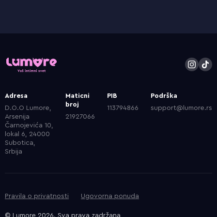
Adresa
Maticni
PIB
Podrška
broj
D.O.O Lumore,
113794866
support@lumore.rs
Arsenija
21927066
Čarnojevića 10,
lokal 6, 24000
Subotica,
Srbija
Pravila o privatnosti
Ugovorna ponuda
© Lumore 2026. Sva prava zadržana