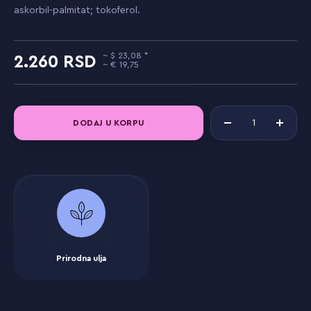
askorbil-palmitat; tokoferol.
23,08
2.260
19,75
DODAJ U KORPU
Prirodna ulja