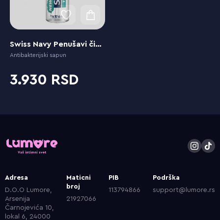
Swiss Navy Penušavi čistač
Antibakterijski sapun
3.930
Adresa
Maticni
PIB
Podrška
broj
D.O.O Lumore,
113794866
support@lumore.rs
Arsenija
21927066
Čarnojevića 10,
lokal 6, 24000