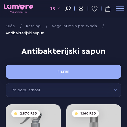
SR
Kuća
Katalog
Nega intimnih proizvoda
Antibakterijski sapun
Antibakterijski sapun
FILTER
Po popularnosti
2.870
1.160