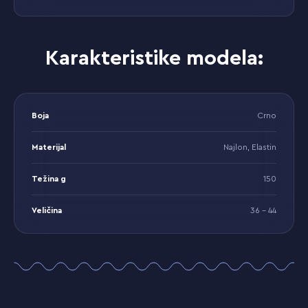
Karakteristike modela:
Boja
Crno
Materijal
Najlon, Elastin
Težina g
150
Veličina
36 - 44