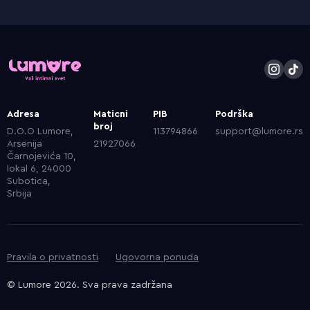
Adresa
Maticni
PIB
Podrška
broj
D.O.O Lumore,
113794866
support@lumore.rs
Arsenija
21927066
Čarnojevića 10,
lokal 6, 24000
Subotica,
Srbija
Pravila o privatnosti
Ugovorna ponuda
© Lumore 2026. Sva prava zadržana