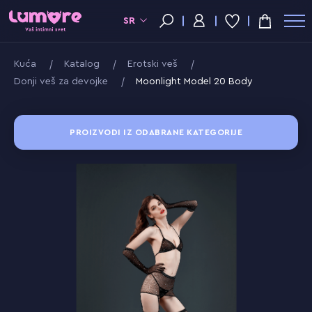
SR
Kuća
Katalog
Erotski veš
Donji veš za devojke
Moonlight Model 20 Body
PROIZVODI IZ ODABRANE KATEGORIJE