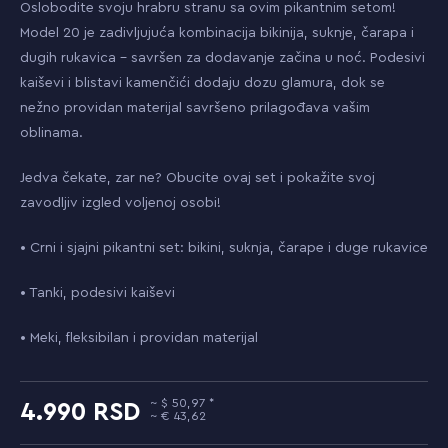
Oslobodite svoju hrabru stranu sa ovim pikantnim setom!
Model 20 je zadivljujuća kombinacija bikinija, suknje, čarapa i
dugih rukavica – savršen za dodavanje začina u noć. Podesivi
kaiševi i blistavi kamenčići dodaju dozu glamura, dok se
nežno providan materijal savršeno prilagođava vašim
oblinama.
Jedva čekate, zar ne? Obucite ovaj set i pokažite svoj
zavodljiv izgled voljenoj osobi!
• Crni i sjajni pikantni set: bikini, suknja, čarape i duge rukavice
• Tanki, podesivi kaiševi
• Meki, fleksibilan i providan materijal
50,97
4.990
43,62